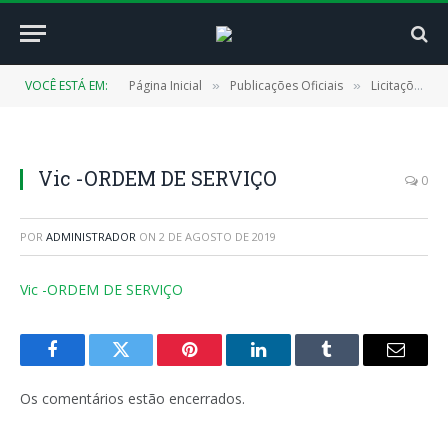
VOCÊ ESTÁ EM:
Página Inicial
Publicações Oficiais
Licitações
»
»
»
Vic -ORDEM DE SERVIÇO
0
POR
ADMINISTRADOR
ON
2 DE AGOSTO DE 2019
Vic -ORDEM DE SERVIÇO
Facebook
Twitter
Pinterest
LinkedIn
Tumblr
E-
mail
Os comentários estão encerrados.