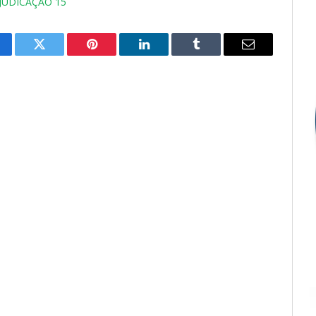
JUDICAÇÃO 15
cebook
Twitter
Pinterest
LinkedIn
Tumblr
E-
mail