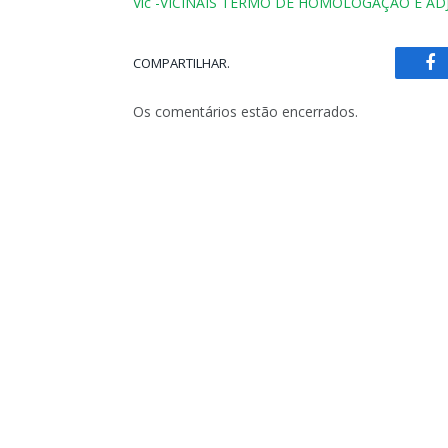
Vic -VICINAIS TERMO DE HOMOLOGAÇÃO E AD
COMPARTILHAR.
Fa
Os comentários estão encerrados.