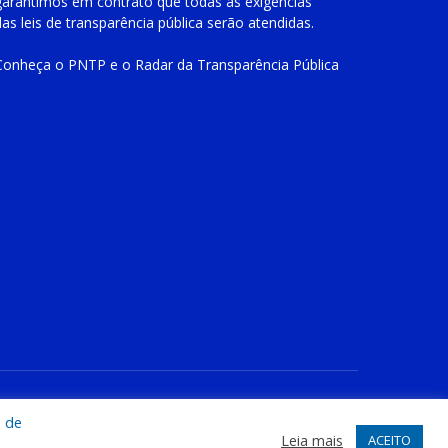
garantimos em contrato que todas as exigências
das
leis de transparência pública
serão atendidas.
Conheça o
PNTP
e o
Radar da Transparência Pública
te
Acessar Área Administrativa
Acessar o Webmail
a de
Leia mais
ACEITO