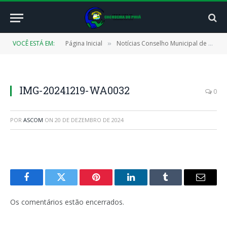
VOCÊ ESTÁ EM:
Página Inicial
Notícias Conselho Municipal de Educação (CMECAP)
»
IMG-20241219-WA0032
0
POR
ASCOM
ON
20 DE DEZEMBRO DE 2024
Facebook
Twitter
Pinterest
LinkedIn
Tumblr
E-
mail
Os comentários estão encerrados.