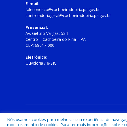
E-mail:
faleconosco@cachoeiradopiria.pa.gov.br
controladoriageral@cachoeiradopiria.pa.gov.br
Presencial:
Av. Getulio Vargas, 534
Centro – Cachoeira do Piriá – PA
CEP: 68617-000
Eletrônico:
Ouvidoria
/
e-SIC
Todos os direitos reservados a Prefeitura Municipal de Cac
Nós usamos cookies para melhorar sua experiência de navegação
monitoramento de cookies. Para ter mais informações sobre como