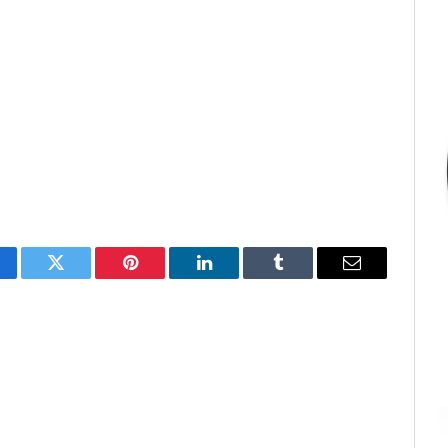
cebook
Twitter
Pinterest
LinkedIn
Tumblr
E-
mail