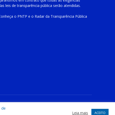
garantimos em contrato que todas as exigências
das
leis de transparência pública
serão atendidas.
Conheça o
PNTP
e o
Radar da Transparência Pública
te
Acessar Área Administrativa
Acessar o Webmail
a de
Leia mais
ACEITO