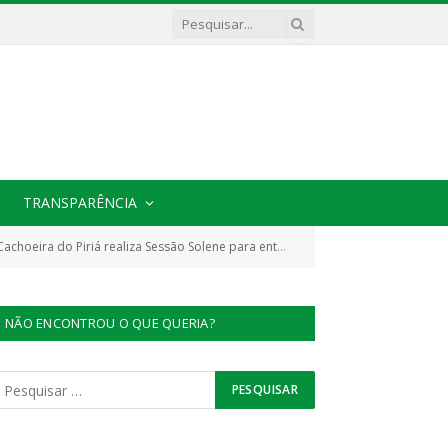
TRANSPARÊNCIA
essão Solene para entrega da Resolução das Escolas Autorizadas localizadas no campo
NÃO ENCONTROU O QUE QUERIA?