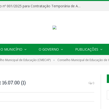
Processo Seletivo nº 001/2025 para Contratação Temporária de Agentes Comunitários de Saúde (ACS)
O MUNICÍPIO
O GOVERNO
PUBLICAÇÕES
elho Municipal de Educação (CMECAP)
Conselho Municipal de Educação de Cachoeira do Piriá realiza S
»
6.07.00 (1)
0