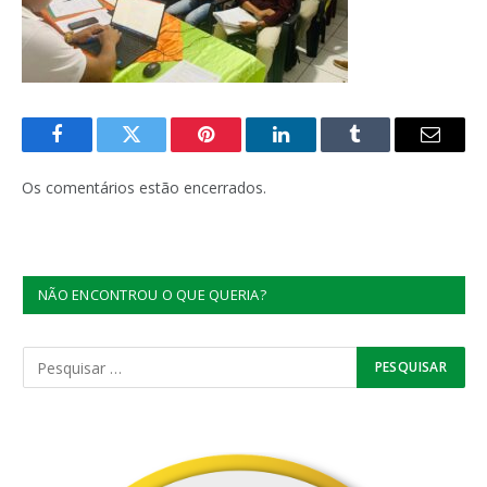
Facebook
Twitter
Pinterest
LinkedIn
Tumblr
E-
mail
Os comentários estão encerrados.
NÃO ENCONTROU O QUE QUERIA?