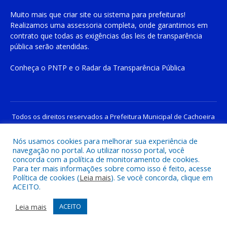
Muito mais que
criar site
ou
sistema para prefeituras
!
Realizamos uma
assessoria
completa, onde garantimos em
contrato que todas as exigências das
leis de transparência
pública
serão atendidas.
Conheça o
PNTP
e o
Radar da Transparência Pública
Todos os direitos reservados a Prefeitura Municipal de Cachoeira
do Piriá
Nós usamos cookies para melhorar sua experiência de
navegação no portal. Ao utilizar nosso portal, você
Mapa do Site
Acessar Área Administrativa
concorda com a política de monitoramento de cookies.
Acessar o Webmail
Para ter mais informações sobre como isso é feito, acesse
Política de cookies (
Leia mais
). Se você concorda, clique em
ACEITO.
Leia mais
ACEITO