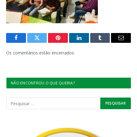
Facebook
Twitter
Pinterest
LinkedIn
Tumblr
E-
mail
Os comentários estão encerrados.
NÃO ENCONTROU O QUE QUERIA?