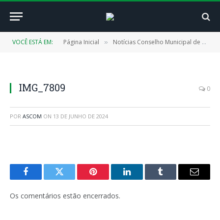
VOCÊ ESTÁ EM:
Página Inicial
Notícias Conselho Municipal de Educação (CMECAP)
»
IMG_7809
0
POR
ASCOM
ON
13 DE JUNHO DE 2024
Facebook
Twitter
Pinterest
LinkedIn
Tumblr
E-
mail
Os comentários estão encerrados.