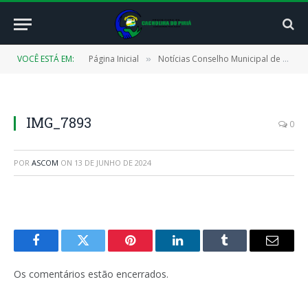
VOCÊ ESTÁ EM:
Página Inicial
Notícias Conselho Municipal de Educação (CMECAP)
»
IMG_7893
0
POR
ASCOM
ON
13 DE JUNHO DE 2024
Facebook
Twitter
Pinterest
LinkedIn
Tumblr
E-
mail
Os comentários estão encerrados.