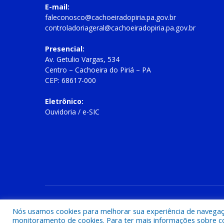
E-mail:
faleconosco@cachoeiradopiria.pa.gov.br
controladoriageral@cachoeiradopiria.pa.gov.br
Presencial:
Av. Getulio Vargas, 534
Centro – Cachoeira do Piriá – PA
CEP: 68617-000
Eletrônico:
Ouvidoria
/
e-SIC
Todos os direitos reservados a Prefeitura Municipal de Cac
Nós usamos cookies para melhorar sua experiência de navegação
monitoramento de cookies. Para ter mais informações sobre como