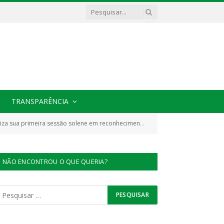
TRANSPARÊNCIA
são solene em reconhecimento aos avanços da educação em Cachoeira do Piriá
NÃO ENCONTROU O QUE QUERIA?