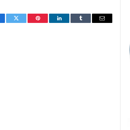
cebook
Twitter
Pinterest
LinkedIn
Tumblr
E-
mail