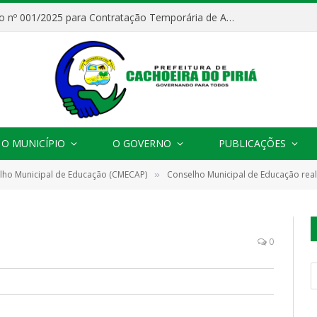
Processo Seletivo nº 001/2025 para Contratação Temporária de Agentes Comunitários de Saúde (ACS)
O MUNICÍPIO
O GOVERNO
PUBLICAÇÕES
elho Municipal de Educação (CMECAP)
Conselho Municipal de Educação realiza sua primeira ses
»
0