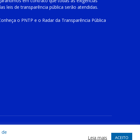
garantimos em contrato que todas as exigências
das
leis de transparência pública
serão atendidas.
Conheça o
PNTP
e o
Radar da Transparência Pública
te
Acessar Área Administrativa
Acessar o Webmail
a de
Leia mais
ACEITO