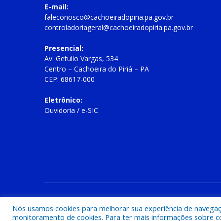
E-mail:
faleconosco@cachoeiradopiria.pa.gov.br
controladoriageral@cachoeiradopiria.pa.gov.br
Presencial:
Av. Getulio Vargas, 534
Centro – Cachoeira do Piriá – PA
CEP: 68617-000
Eletrônico:
Ouvidoria
/
e-SIC
Todos os direitos reservados a Prefeitura Municipal de Cac
Nós usamos cookies para melhorar sua experiência de navegação
monitoramento de cookies. Para ter mais informações sobre como