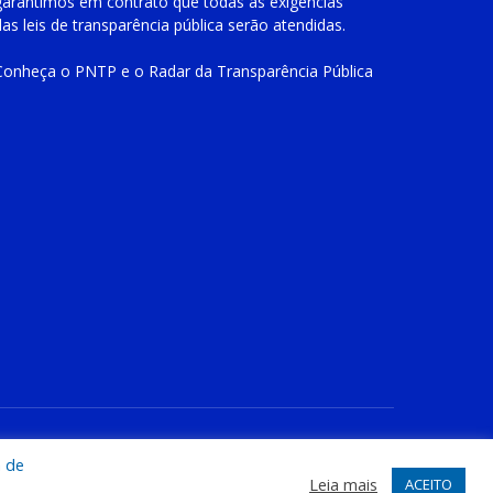
garantimos em contrato que todas as exigências
das
leis de transparência pública
serão atendidas.
Conheça o
PNTP
e o
Radar da Transparência Pública
te
Acessar Área Administrativa
Acessar o Webmail
a de
Leia mais
ACEITO