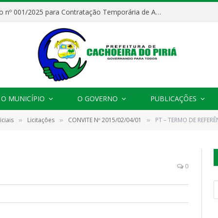
Processo Seletivo nº 001/2025 para Contratação Temporária de Agentes Comunitários de Saúde (ACS)
O MUNICÍPIO
O GOVERNO
PUBLICAÇÕES
ciais
Licitações
CONVITE Nº 2015/02/04/01
PT – TERMO DE REFERÊ
»
»
»
0