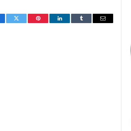
cebook
Twitter
Pinterest
LinkedIn
Tumblr
E-
mail