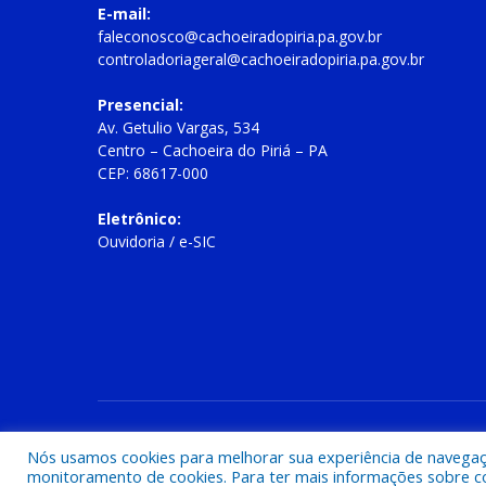
E-mail:
faleconosco@cachoeiradopiria.pa.gov.br
controladoriageral@cachoeiradopiria.pa.gov.br
Presencial:
Av. Getulio Vargas, 534
Centro – Cachoeira do Piriá – PA
CEP: 68617-000
Eletrônico:
Ouvidoria
/
e-SIC
Todos os direitos reservados a Prefeitura Municipal de Cac
Nós usamos cookies para melhorar sua experiência de navegação
monitoramento de cookies. Para ter mais informações sobre como