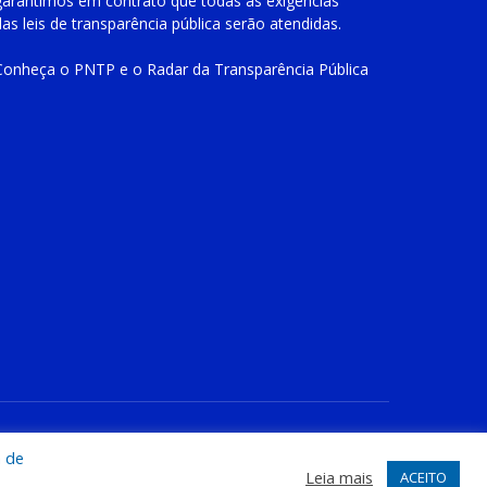
garantimos em contrato que todas as exigências
das
leis de transparência pública
serão atendidas.
Conheça o
PNTP
e o
Radar da Transparência Pública
te
Acessar Área Administrativa
Acessar o Webmail
a de
Leia mais
ACEITO