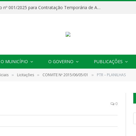
Processo Seletivo nº 001/2025 para Contratação Temporária de Agentes Comunitários de Saúde (ACS)
O MUNICÍPIO
O GOVERNO
PUBLICAÇÕES
ciais
Licitações
CONVITE Nº 2015/06/05/01
PTR – PLANILHAS
»
»
»
0