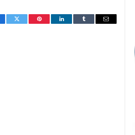
cebook
Twitter
Pinterest
LinkedIn
Tumblr
E-
mail