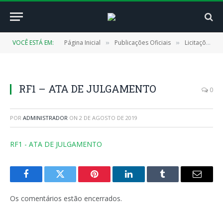
VOCÊ ESTÁ EM:
Página Inicial
Publicações Oficiais
Licitações
»
»
»
RF1 – ATA DE JULGAMENTO
0
POR
ADMINISTRADOR
ON
2 DE AGOSTO DE 2019
RF1 - ATA DE JULGAMENTO
Facebook
Twitter
Pinterest
LinkedIn
Tumblr
E-
mail
Os comentários estão encerrados.