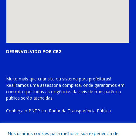
DESENVOLVIDO POR CR2
Muito mais que
criar site
ou
sistema para prefeituras
!
Realizamos uma
assessoria
completa, onde garantimos em
contrato que todas as exigências das
leis de transparência
pública
serão atendidas.
Conheça o
PNTP
e o
Radar da Transparência Pública
Nós usamos cookies para melhorar sua experiência de