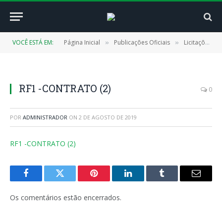
VOCÊ ESTÁ EM:
Página Inicial
Publicações Oficiais
Licitações
»
»
»
RF1 -CONTRATO (2)
0
POR
ADMINISTRADOR
ON
2 DE AGOSTO DE 2019
RF1 -CONTRATO (2)
Facebook
Twitter
Pinterest
LinkedIn
Tumblr
E-
mail
Os comentários estão encerrados.