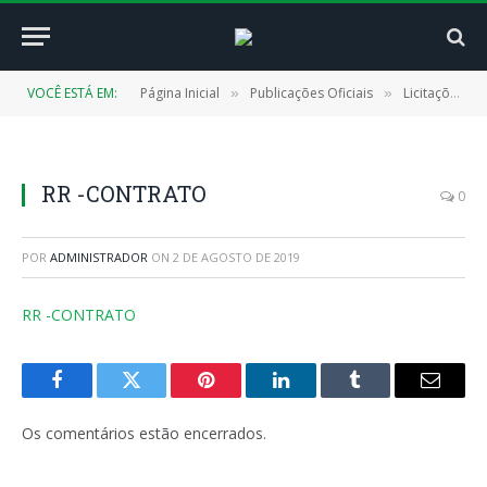
VOCÊ ESTÁ EM:
Página Inicial
Publicações Oficiais
Licitações
»
»
»
RR -CONTRATO
0
POR
ADMINISTRADOR
ON
2 DE AGOSTO DE 2019
RR -CONTRATO
Facebook
Twitter
Pinterest
LinkedIn
Tumblr
E-
mail
Os comentários estão encerrados.