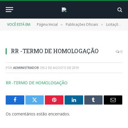
VOCÊ ESTÁ EM:
Página Inicial
Publicações Oficiais
Licitações
»
»
»
RR -TERMO DE HOMOLOGAÇÃO
0
POR
ADMINISTRADOR
ON
2 DE AGOSTO DE 2019
RR -TERMO DE HOMOLOGAÇÃO
Facebook
Twitter
Pinterest
LinkedIn
Tumblr
E-
mail
Os comentários estão encerrados.