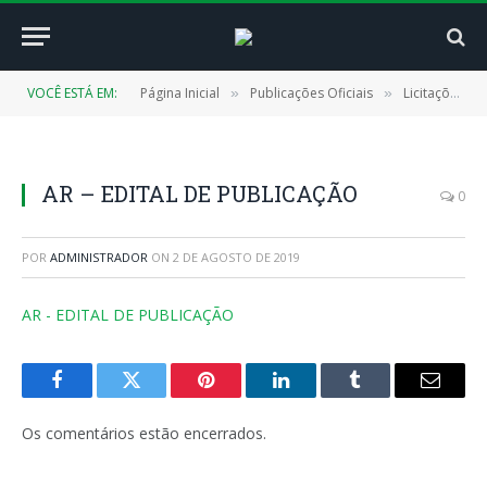
VOCÊ ESTÁ EM:
Página Inicial
Publicações Oficiais
Licitações
»
»
»
AR – EDITAL DE PUBLICAÇÃO
0
POR
ADMINISTRADOR
ON
2 DE AGOSTO DE 2019
AR - EDITAL DE PUBLICAÇÃO
Facebook
Twitter
Pinterest
LinkedIn
Tumblr
E-
mail
Os comentários estão encerrados.