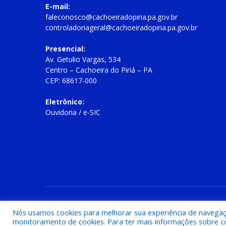
E-mail:
faleconosco@cachoeiradopiria.pa.gov.br
controladoriageral@cachoeiradopiria.pa.gov.br
Presencial:
Av. Getulio Vargas, 534
Centro – Cachoeira do Piriá – PA
CEP: 68617-000
Eletrônico:
Ouvidoria
/
e-SIC
Todos os direitos reservados a Prefeitura Municipal de Cac
Nós usamos cookies para melhorar sua experiência de navegação
monitoramento de cookies. Para ter mais informações sobre como