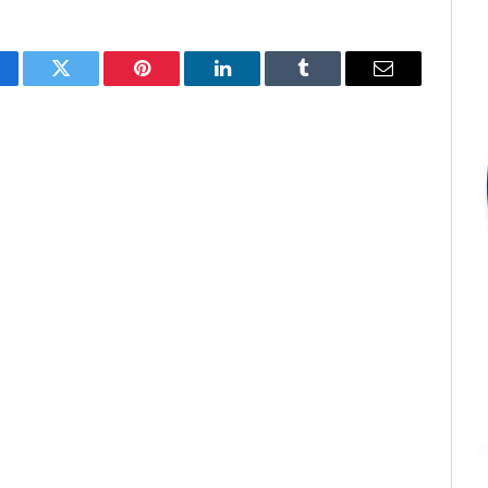
cebook
Twitter
Pinterest
LinkedIn
Tumblr
E-
mail