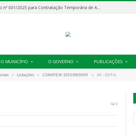
Processo Seletivo nº 001/2025 para Contratação Temporária de Agentes Comunitários de Saúde (ACS)
O MUNICÍPIO
O GOVERNO
PUBLICAÇÕES
ciais
Licitações
CONVITE Nº 2015/09/30/01
AR – EDITAL
»
»
»
0