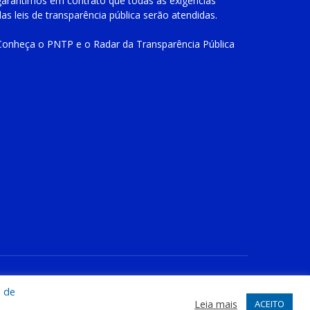
garantimos em contrato que todas as exigências
das
leis de transparência pública
serão atendidas.
Conheça o
PNTP
e o
Radar da Transparência Pública
te
Acessar Área Administrativa
Acessar o Webmail
a de
Leia mais
ACEITO