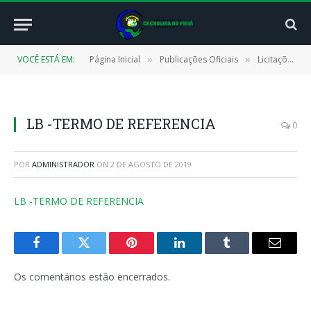
VOCÊ ESTÁ EM:
Página Inicial
Publicações Oficiais
Licitações
»
»
»
LB -TERMO DE REFERENCIA
0
POR
ADMINISTRADOR
ON
2 DE AGOSTO DE 2019
LB -TERMO DE REFERENCIA
Facebook
Twitter
Pinterest
LinkedIn
Tumblr
E-
mail
Os comentários estão encerrados.