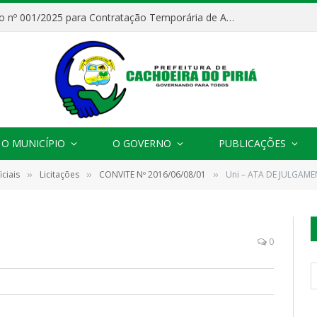
Processo Seletivo nº 001/2025 para Contratação Temporária de Agentes Comunitários de Saúde (ACS)
O MUNICÍPIO
O GOVERNO
PUBLICAÇÕES
ciais
Licitações
CONVITE Nº 2016/06/08/01
Uni – ATA DE JULGAM
»
»
»
0