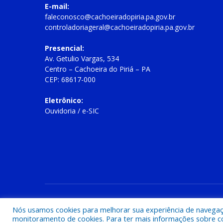
E-mail:
faleconosco@cachoeiradopiria.pa.gov.br
controladoriageral@cachoeiradopiria.pa.gov.br
Presencial:
Av. Getulio Vargas, 534
Centro – Cachoeira do Piriá – PA
CEP: 68617-000
Eletrônico:
Ouvidoria
/
e-SIC
Todos os direitos reservados a Prefeitura Municipal de Cac
Nós usamos cookies para melhorar sua experiência de navegação
monitoramento de cookies. Para ter mais informações sobre como