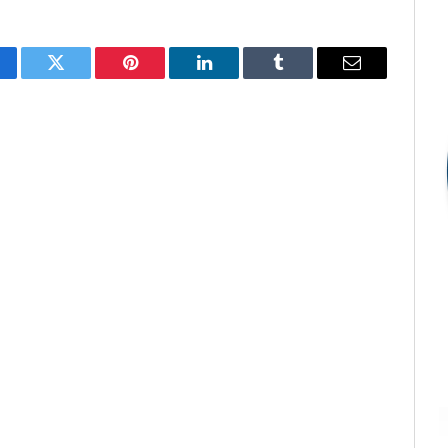
cebook
Twitter
Pinterest
LinkedIn
Tumblr
E-
mail