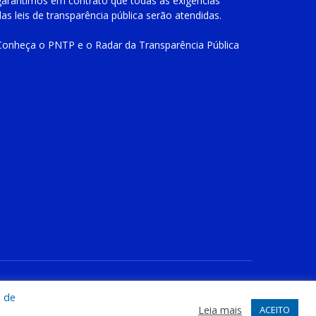
garantimos em contrato que todas as exigências
das
leis de transparência pública
serão atendidas.
Conheça o
PNTP
e o
Radar da Transparência Pública
te
Acessar Área Administrativa
Acessar o Webmail
a de
Leia mais
ACEITO