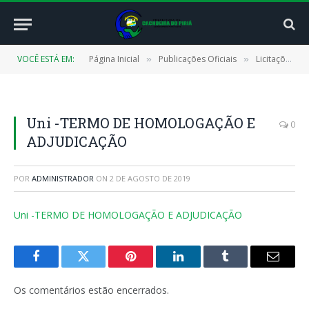
VOCÊ ESTÁ EM:
Página Inicial
Publicações Oficiais
Licitações
»
»
»
Uni -TERMO DE HOMOLOGAÇÃO E
0
ADJUDICAÇÃO
POR
ADMINISTRADOR
ON
2 DE AGOSTO DE 2019
Uni -TERMO DE HOMOLOGAÇÃO E ADJUDICAÇÃO
Facebook
Twitter
Pinterest
LinkedIn
Tumblr
E-
mail
Os comentários estão encerrados.