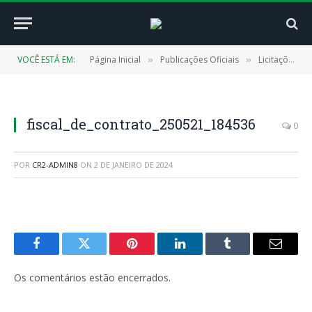
VOCÊ ESTÁ EM:
Página Inicial
Publicações Oficiais
Licitações
»
»
»
fiscal_de_contrato_250521_184536
0
POR
CR2-ADMIN8
ON
2 DE JANEIRO DE 2024
Facebook
Twitter
Pinterest
LinkedIn
Tumblr
E-
mail
Os comentários estão encerrados.