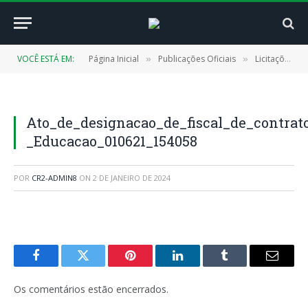
VOCÊ ESTÁ EM:
Página Inicial
Publicações Oficiais
Licitações
»
»
»
Ato_de_designacao_de_fiscal_de_contrat
_Educacao_010621_154058
POR
CR2-ADMIN8
ON
2 DE JANEIRO DE 2024
Facebook
Twitter
Pinterest
LinkedIn
Tumblr
E-
mail
Os comentários estão encerrados.