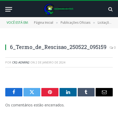
VOCÊ ESTÁ EM:
Página Inicial
Publicações Oficiais
Licitações
»
»
»
6_Termo_de_Rescisao_250522_095159
0
POR
CR2-ADMIN2
ON
2 DE JANEIRO DE 2024
Facebook
Twitter
Pinterest
LinkedIn
Tumblr
E-
mail
Os comentários estão encerrados.