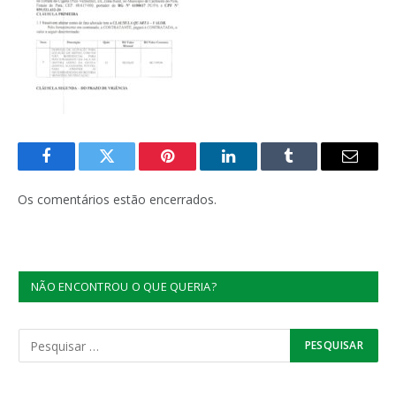
Facebook
Twitter
Pinterest
LinkedIn
Tumblr
E-
mail
Os comentários estão encerrados.
NÃO ENCONTROU O QUE QUERIA?