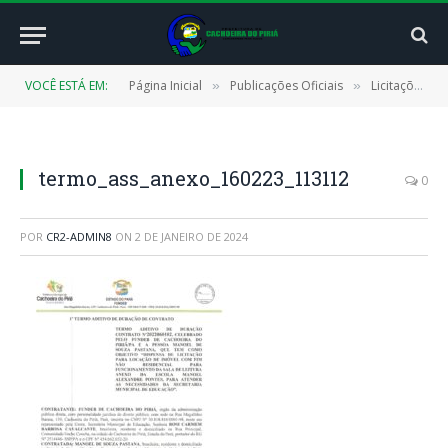
VOCÊ ESTÁ EM:
Página Inicial
Publicações Oficiais
Licitações
»
»
»
termo_ass_anexo_160223_113112
0
POR
CR2-ADMIN8
ON
2 DE JANEIRO DE 2024