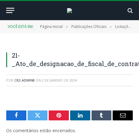
VOCÊ ESTÁ EM:
Página Inicial
Publicações Oficiais
Licitações
»
»
»
21-
_Ato_de_designacao_de_fiscal_de_contrat
POR
CR2-ADMIN8
ON
2 DE JANEIRO DE 2024
Facebook
Twitter
Pinterest
LinkedIn
Tumblr
E-
mail
Os comentários estão encerrados.