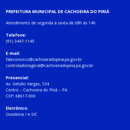
PREFEITURA MUNICIPAL DE CACHOEIRA DO PIRIÁ
Atendimento de
segunda à sexta
de
08h às 14h
Telefone:
(91) 3447-1145
E-mail:
faleconosco@cachoeiradopiria.pa.gov.br
controladoriageral@cachoeiradopiria.pa.gov.br
Presencial:
Av. Getulio Vargas, 534
Centro – Cachoeira do Piriá – PA
CEP: 68617-000
Eletrônico:
Ouvidoria
/
e-SIC