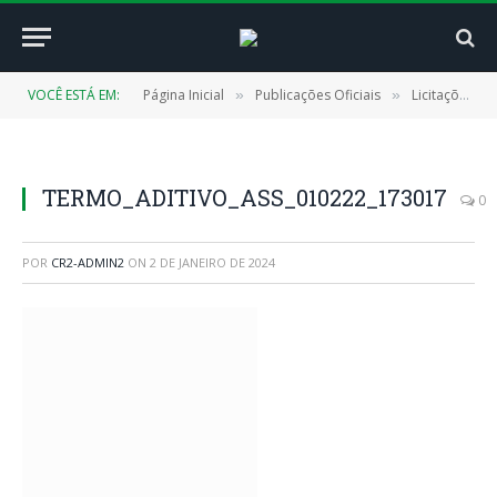
VOCÊ ESTÁ EM:
Página Inicial
Publicações Oficiais
Licitações
»
»
»
TERMO_ADITIVO_ASS_010222_173017
0
POR
CR2-ADMIN2
ON
2 DE JANEIRO DE 2024