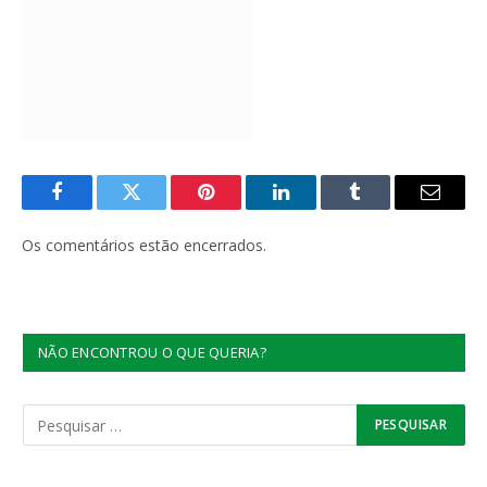
Facebook
Twitter
Pinterest
LinkedIn
Tumblr
E-
mail
Os comentários estão encerrados.
NÃO ENCONTROU O QUE QUERIA?