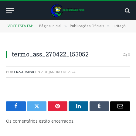
VOCÊ ESTÁ EM:
Página Inicial
Publicações Oficiais
Licitações
»
»
»
termo_ass_270422_153052
0
POR
CR2-ADMIN8
ON
2 DE JANEIRO DE 2024
Facebook
Twitter
Pinterest
LinkedIn
Tumblr
E-
mail
Os comentários estão encerrados.