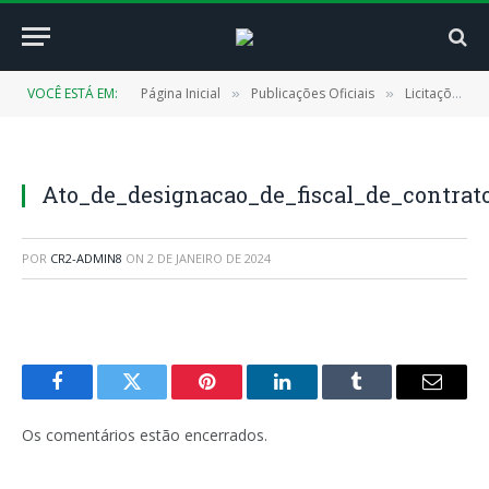
VOCÊ ESTÁ EM:
Página Inicial
Publicações Oficiais
Licitações
»
»
»
Ato_de_designacao_de_fiscal_de_contrat
POR
CR2-ADMIN8
ON
2 DE JANEIRO DE 2024
Facebook
Twitter
Pinterest
LinkedIn
Tumblr
E-
mail
Os comentários estão encerrados.