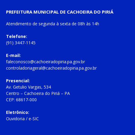
PREFEITURA MUNICIPAL DE CACHOEIRA DO PIRIÁ
Atendimento de
segunda à sexta
de
08h às 14h
Telefone:
(91) 3447-1145
E-mail:
faleconosco@cachoeiradopiria.pa.gov.br
controladoriageral@cachoeiradopiria.pa.gov.br
Presencial:
Av. Getulio Vargas, 534
Centro – Cachoeira do Piriá – PA
CEP: 68617-000
Eletrônico:
Ouvidoria
/
e-SIC