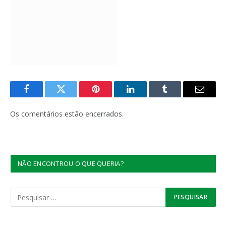
Facebook
Twitter
Pinterest
LinkedIn
Tumblr
E-
mail
Os comentários estão encerrados.
NÃO ENCONTROU O QUE QUERIA?