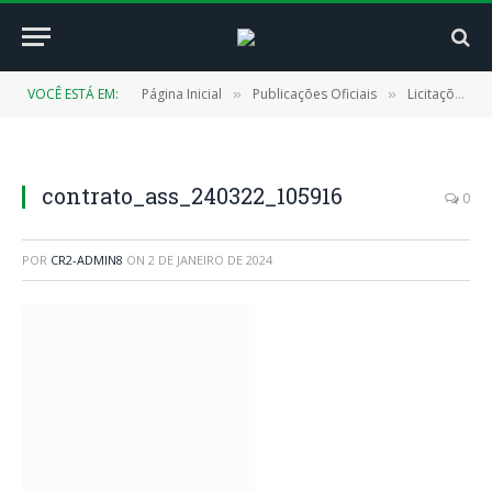
VOCÊ ESTÁ EM:
Página Inicial
Publicações Oficiais
Licitações
»
»
»
contrato_ass_240322_105916
0
POR
CR2-ADMIN8
ON
2 DE JANEIRO DE 2024