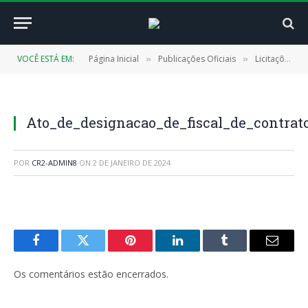
VOCÊ ESTÁ EM:
Página Inicial
Publicações Oficiais
Licitações
»
»
»
Ato_de_designacao_de_fiscal_de_contrat
POR
CR2-ADMIN8
ON
2 DE JANEIRO DE 2024
Facebook
Twitter
Pinterest
LinkedIn
Tumblr
E-
mail
Os comentários estão encerrados.