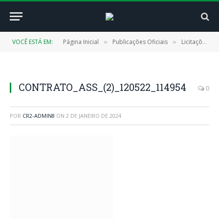
VOCÊ ESTÁ EM:
Página Inicial
Publicações Oficiais
Licitações
»
»
»
CONTRATO_ASS_(2)_120522_114954
0
POR
CR2-ADMIN8
ON
2 DE JANEIRO DE 2024