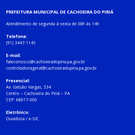
PREFEITURA MUNICIPAL DE CACHOEIRA DO PIRIÁ
Atendimento de
segunda à sexta
de
08h às 14h
Telefone:
(91) 3447-1145
E-mail:
faleconosco@cachoeiradopiria.pa.gov.br
controladoriageral@cachoeiradopiria.pa.gov.br
Presencial:
Av. Getulio Vargas, 534
Centro – Cachoeira do Piriá – PA
CEP: 68617-000
Eletrônico:
Ouvidoria
/
e-SIC