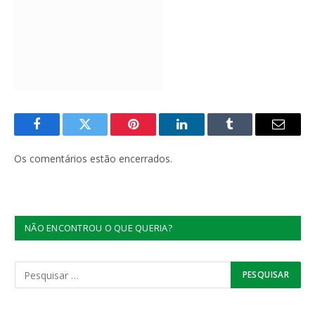
Facebook
Twitter
Pinterest
LinkedIn
Tumblr
E-
mail
Os comentários estão encerrados.
NÃO ENCONTROU O QUE QUERIA?