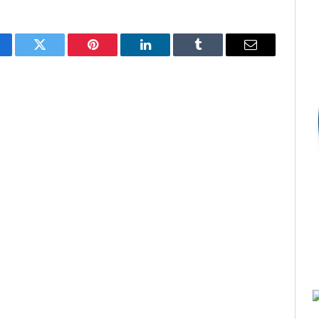
cebook
Twitter
Pinterest
LinkedIn
Tumblr
E-
mail