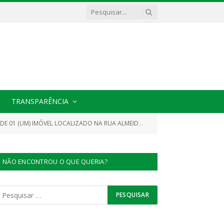
TRANSPARÊNCIA
SÉ, CACHOEIRA DO PIRIÁ, O QUAL SERVIRÁ PARA O FUNCIONAMENTO DO PRÉDIO DO CENTRO DE ATENÇÃO PSICOSSOCIAL (CAPS))
NÃO ENCONTROU O QUE QUERIA?