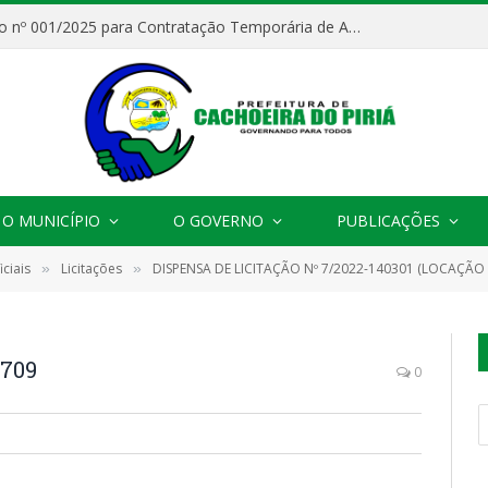
Processo Seletivo nº 001/2025 para Contratação Temporária de Agentes Comunitários de Saúde (ACS)
O MUNICÍPIO
O GOVERNO
PUBLICAÇÕES
ciais
Licitações
DISPENSA DE LICITAÇÃO Nº 7/2022-140301 (LOCAÇÃO DE 01 (UM) IMÓVEL LOCALIZADO NA RUA ALMEIDA BRANDÃO, Nº 654, BAIRRO SÃO JO
»
»
0709
0