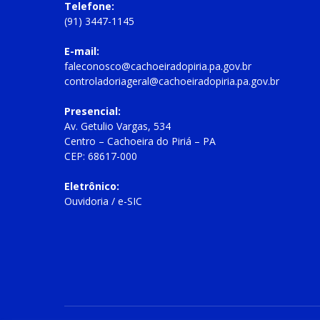
Telefone:
(91) 3447-1145
E-mail:
faleconosco@cachoeiradopiria.pa.gov.br
controladoriageral@cachoeiradopiria.pa.gov.br
Presencial:
Av. Getulio Vargas, 534
Centro – Cachoeira do Piriá – PA
CEP: 68617-000
Eletrônico:
Ouvidoria
/
e-SIC