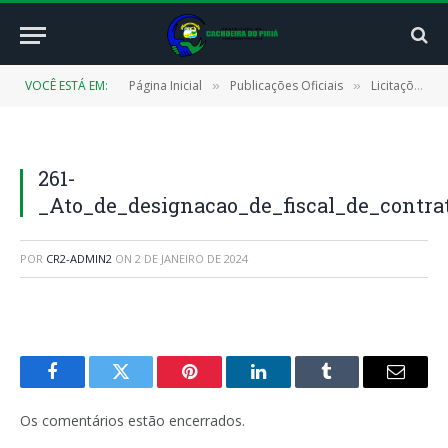
VOCÊ ESTÁ EM:
Página Inicial
Publicações Oficiais
Licitações
»
»
»
261-
_Ato_de_designacao_de_fiscal_de_contra
POR
CR2-ADMIN2
ON
2 DE JANEIRO DE 2024
Facebook
Twitter
Pinterest
LinkedIn
Tumblr
E-
mail
Os comentários estão encerrados.