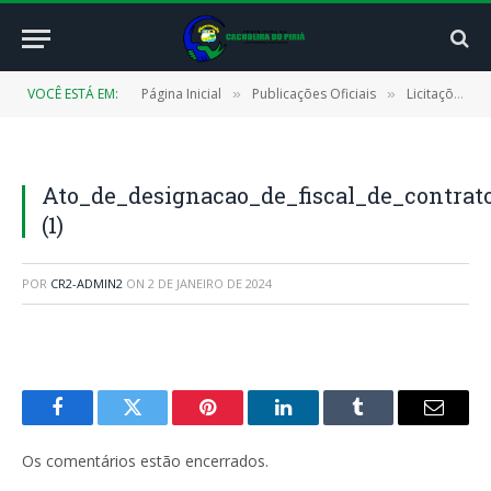
VOCÊ ESTÁ EM:
Página Inicial
Publicações Oficiais
Licitações
»
»
»
Ato_de_designacao_de_fiscal_de_contrat
(1)
POR
CR2-ADMIN2
ON
2 DE JANEIRO DE 2024
Facebook
Twitter
Pinterest
LinkedIn
Tumblr
E-
mail
Os comentários estão encerrados.