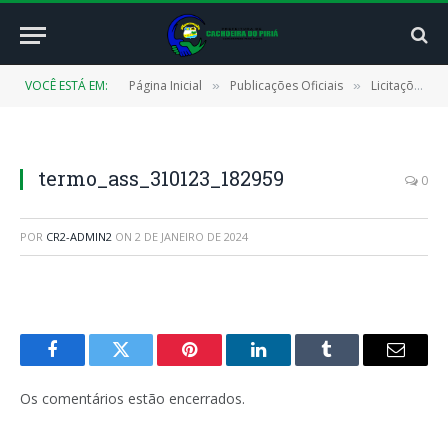
VOCÊ ESTÁ EM:
Página Inicial
Publicações Oficiais
Licitações
»
»
»
termo_ass_310123_182959
0
POR
CR2-ADMIN2
ON
2 DE JANEIRO DE 2024
Facebook
Twitter
Pinterest
LinkedIn
Tumblr
E-
mail
Os comentários estão encerrados.