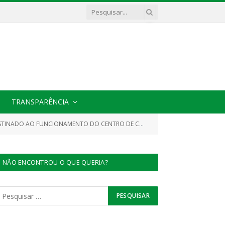
TRANSPARÊNCIA
 AO FUNCIONAMENTO DO CENTRO DE CONVIVÊNCIA (PETI))
termo
»
NÃO ENCONTROU O QUE QUERIA?