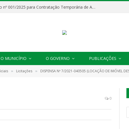
Processo Seletivo nº 001/2025 para Contratação Temporária de Agentes Comunitários de Saúde (ACS)
O MUNICÍPIO
O GOVERNO
PUBLICAÇÕES
ciais
Licitações
DISPENSA Nº 7/2021-040505 (LOCAÇÃO DE IMÓVEL DESTINADO
»
»
0