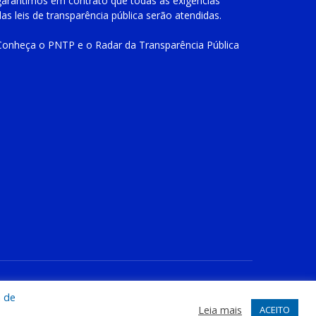
garantimos em contrato que todas as exigências
das
leis de transparência pública
serão atendidas.
Conheça o
PNTP
e o
Radar da Transparência Pública
te
Acessar Área Administrativa
Acessar o Webmail
a de
Leia mais
ACEITO