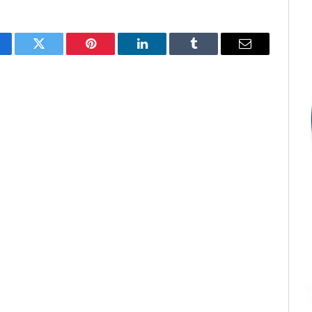
cebook
Twitter
Pinterest
LinkedIn
Tumblr
E-
mail