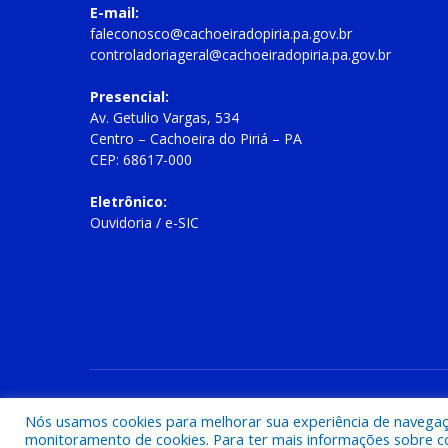
E-mail:
faleconosco@cachoeiradopiria.pa.gov.br
controladoriageral@cachoeiradopiria.pa.gov.br
Presencial:
Av. Getulio Vargas, 534
Centro – Cachoeira do Piriá – PA
CEP: 68617-000
Eletrônico:
Ouvidoria
/
e-SIC
Todos os direitos reservados a Prefeitura Municipal de Cac
Nós usamos cookies para melhorar sua experiência de navegação
monitoramento de cookies. Para ter mais informações sobre como