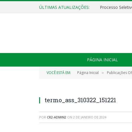
ÚLTIMAS ATUALIZAÇÕES:
PÁGINA INICIAL
VOCÊ ESTÁ EM:
Página Inicial
Publicações Ofi
»
termo_ass_310322_151221
POR
CR2-ADMIN2
ON
2 DE JANEIRO DE 2024