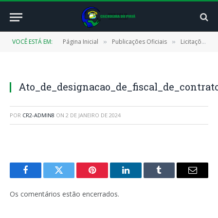
VOCÊ ESTÁ EM:
Página Inicial
Publicações Oficiais
Licitações
»
»
»
Ato_de_designacao_de_fiscal_de_contrat
POR
CR2-ADMIN8
ON
2 DE JANEIRO DE 2024
Facebook
Twitter
Pinterest
LinkedIn
Tumblr
E-
mail
Os comentários estão encerrados.