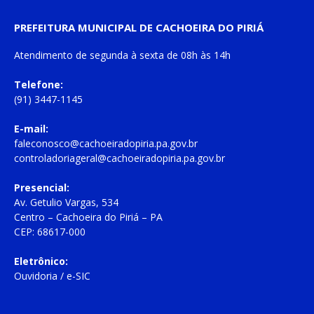
PREFEITURA MUNICIPAL DE CACHOEIRA DO PIRIÁ
Atendimento de
segunda à sexta
de
08h às 14h
Telefone:
(91) 3447-1145
E-mail:
faleconosco@cachoeiradopiria.pa.gov.br
controladoriageral@cachoeiradopiria.pa.gov.br
Presencial:
Av. Getulio Vargas, 534
Centro – Cachoeira do Piriá – PA
CEP: 68617-000
Eletrônico:
Ouvidoria
/
e-SIC