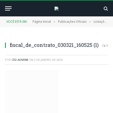
VOCÊ ESTÁ EM:
Página Inicial
Publicações Oficiais
Licitações
»
»
»
fiscal_de_contrato_030321_160525 (1)
0
POR
CR2-ADMIN8
ON
2 DE JANEIRO DE 2024