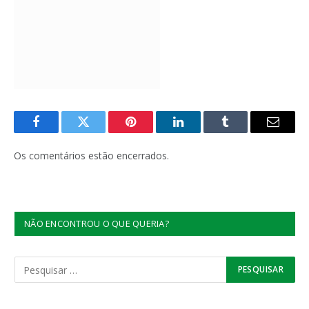
Facebook
Twitter
Pinterest
LinkedIn
Tumblr
E-
mail
Os comentários estão encerrados.
NÃO ENCONTROU O QUE QUERIA?