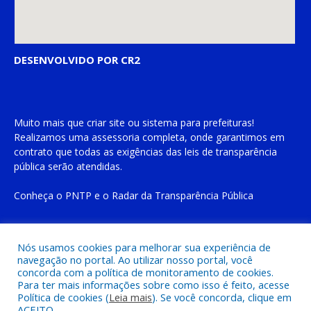
DESENVOLVIDO POR CR2
Muito mais que
criar site
ou
sistema para prefeituras
!
Realizamos uma
assessoria
completa, onde garantimos em
contrato que todas as exigências das
leis de transparência
pública
serão atendidas.
Conheça o
PNTP
e o
Radar da Transparência Pública
Nós usamos cookies para melhorar sua experiência de
navegação no portal. Ao utilizar nosso portal, você
Todos os direitos reservados a Prefeitura Municipal de Cachoeira
concorda com a política de monitoramento de cookies.
do Piriá
Para ter mais informações sobre como isso é feito, acesse
Política de cookies (
Leia mais
). Se você concorda, clique em
ACEITO.