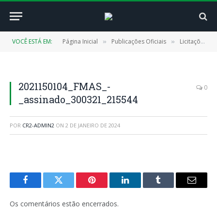
VOCÊ ESTÁ EM:
Página Inicial
Publicações Oficiais
Licitações
»
»
»
2021150104_FMAS_-
0
_assinado_300321_215544
POR
CR2-ADMIN2
ON
2 DE JANEIRO DE 2024
Facebook
Twitter
Pinterest
LinkedIn
Tumblr
E-
mail
Os comentários estão encerrados.