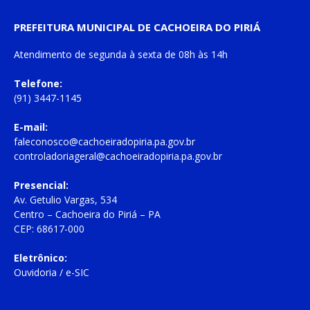
PREFEITURA MUNICIPAL DE CACHOEIRA DO PIRIÁ
Atendimento de
segunda à sexta
de
08h às 14h
Telefone:
(91) 3447-1145
E-mail:
faleconosco@cachoeiradopiria.pa.gov.br
controladoriageral@cachoeiradopiria.pa.gov.br
Presencial:
Av. Getulio Vargas, 534
Centro – Cachoeira do Piriá – PA
CEP: 68617-000
Eletrônico:
Ouvidoria
/
e-SIC