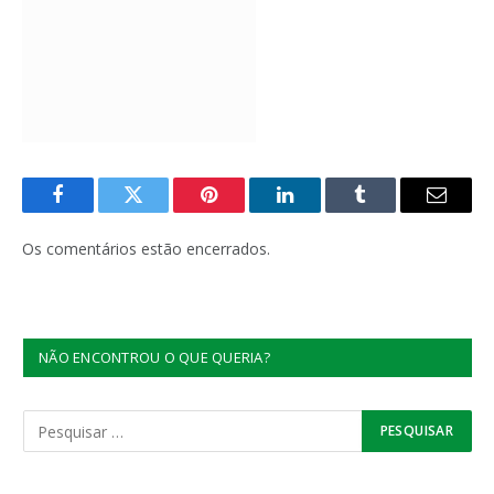
Facebook
Twitter
Pinterest
LinkedIn
Tumblr
E-
mail
Os comentários estão encerrados.
NÃO ENCONTROU O QUE QUERIA?