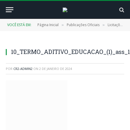
VOCÊ ESTÁ EM:
Página Inicial
Publicações Oficiais
Licitações
»
»
»
10_TERMO_ADITIVO_EDUCACAO_(1)_ass_19
POR
CR2-ADMIN2
ON
2 DE JANEIRO DE 2024