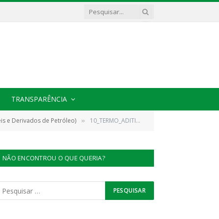
TRANSPARÊNCIA
s e Derivados de Petróleo)
10_TERMO_ADITIVO_PREFEITURA_(1)_ass_120521_114412
»
NÃO ENCONTROU O QUE QUERIA?