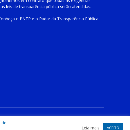
garantimos em contrato que todas as exigências
das
leis de transparência pública
serão atendidas.
Conheça o
PNTP
e o
Radar da Transparência Pública
te
Acessar Área Administrativa
Acessar o Webmail
a de
Leia mais
ACEITO