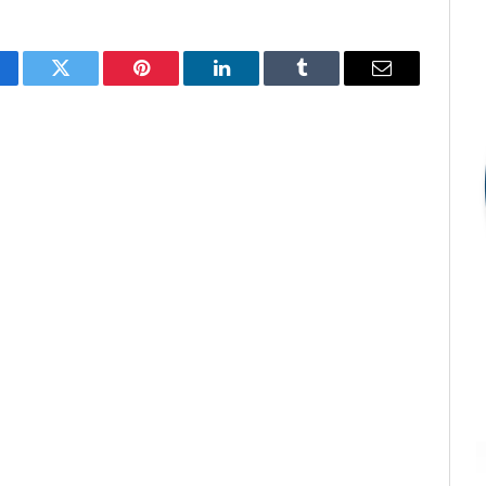
cebook
Twitter
Pinterest
LinkedIn
Tumblr
E-
mail