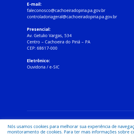
E-mail:
faleconosco@cachoeiradopiria.pa.gov.br
controladoriageral@cachoeiradopiria.pa.gov.br
Presencial:
Av. Getulio Vargas, 534
Centro – Cachoeira do Piriá – PA
CEP: 68617-000
Eletrônico:
Ouvidoria
/
e-SIC
Todos os direitos reservados a Prefeitura Municipal de Cac
Nós usamos cookies para melhorar sua experiência de navegação
monitoramento de cookies. Para ter mais informações sobre como