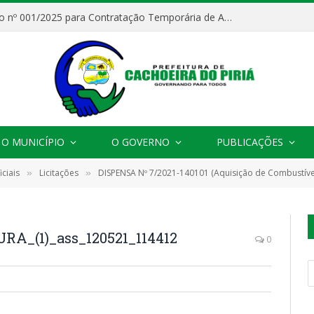
Processo Seletivo nº 001/2025 para Contratação Temporária de Agentes Comunitários de Saúde (ACS)
O MUNICÍPIO
O GOVERNO
PUBLICAÇÕES
ciais
Licitações
DISPENSA Nº 7/2021-140101 (Aquisição de Combustívei
»
»
A_(1)_ass_120521_114412
0