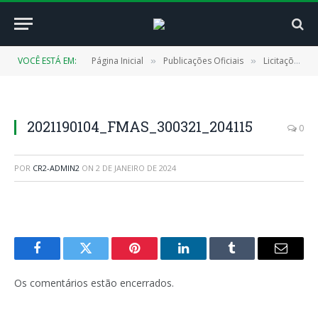
VOCÊ ESTÁ EM:
Página Inicial
Publicações Oficiais
Licitações
»
»
»
2021190104_FMAS_300321_204115
0
POR
CR2-ADMIN2
ON
2 DE JANEIRO DE 2024
Facebook
Twitter
Pinterest
LinkedIn
Tumblr
E-
mail
Os comentários estão encerrados.