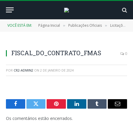
VOCÊ ESTÁ EM:
Página Inicial
Publicações Oficiais
Licitações
»
»
»
FISCAL_DO_CONTRATO_FMAS
0
POR
CR2-ADMIN2
ON
2 DE JANEIRO DE 2024
Facebook
Twitter
Pinterest
LinkedIn
Tumblr
E-
mail
Os comentários estão encerrados.