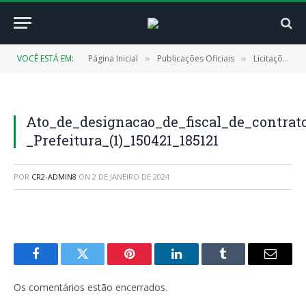
VOCÊ ESTÁ EM:
Página Inicial
Publicações Oficiais
Licitações
»
»
»
Ato_de_designacao_de_fiscal_de_contrat
_Prefeitura_(1)_150421_185121
POR
CR2-ADMIN8
ON
2 DE JANEIRO DE 2024
Facebook
Twitter
Pinterest
LinkedIn
Tumblr
E-
mail
Os comentários estão encerrados.