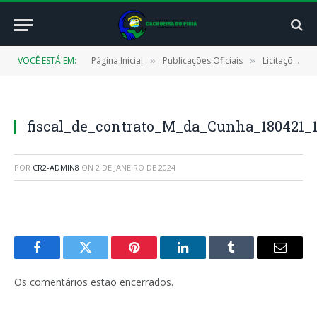
VOCÊ ESTÁ EM:
Página Inicial
Publicações Oficiais
Licitações
»
»
»
fiscal_de_contrato_M_da_Cunha_180421_
POR
CR2-ADMIN8
ON
2 DE JANEIRO DE 2024
Facebook
Twitter
Pinterest
LinkedIn
Tumblr
E-
mail
Os comentários estão encerrados.