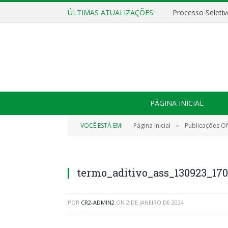
ÚLTIMAS ATUALIZAÇÕES:
PÁGINA INICIAL
VOCÊ ESTÁ EM:
Página Inicial
Publicações Ofi
»
termo_aditivo_ass_130923_17
POR
CR2-ADMIN2
ON
2 DE JANEIRO DE 2024