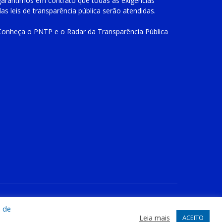
garantimos em contrato que todas as exigências
das
leis de transparência pública
serão atendidas.
Conheça o
PNTP
e o
Radar da Transparência Pública
te
Acessar Área Administrativa
Acessar o Webmail
a de
Leia mais
ACEITO