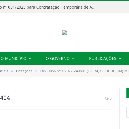
Processo Seletivo nº 001/2025 para Contratação Temporária de Agentes Comunitários de Saúde (ACS)
O MUNICÍPIO
O GOVERNO
PUBLICAÇÕES
ciais
Licitações
DISPENSA Nº 7/2022-240801 (LOCAÇÃO DE 01 (UM) IMÓVEL LOCALIZADO NA AV. GETÚLIO VARGAS, Nº 175- BAIRRO: CENTRO,
»
»
0404
0