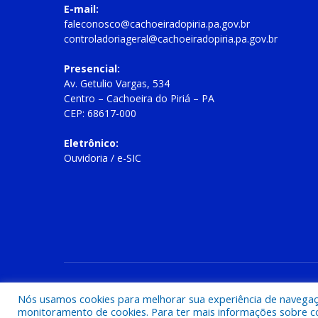
E-mail:
faleconosco@cachoeiradopiria.pa.gov.br
controladoriageral@cachoeiradopiria.pa.gov.br
Presencial:
Av. Getulio Vargas, 534
Centro – Cachoeira do Piriá – PA
CEP: 68617-000
Eletrônico:
Ouvidoria
/
e-SIC
Todos os direitos reservados a Prefeitura Municipal de Cac
Nós usamos cookies para melhorar sua experiência de navegação
monitoramento de cookies. Para ter mais informações sobre como