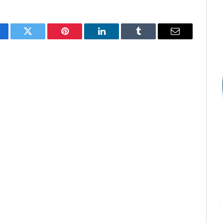
cebook
Twitter
Pinterest
LinkedIn
Tumblr
E-
mail