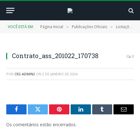
VOCÊ ESTÁ EM:
Página Inicial
Publicações Oficiais
Licitações
»
»
»
Contrato_ass_201022_170738
0
POR
CR2-ADMIN2
ON
2 DE JANEIRO DE 2024
Facebook
Twitter
Pinterest
LinkedIn
Tumblr
E-
mail
Os comentários estão encerrados.