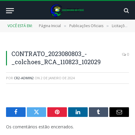
VOCÊ ESTÁ EM:
Página Inicial
Publicações Oficiais
Licitações
»
»
»
CONTRATO_2023080803_-
0
_colchoes_RCA_110823_102029
POR
CR2-ADMIN2
ON
2 DE JANEIRO DE 2024
Facebook
Twitter
Pinterest
LinkedIn
Tumblr
E-
mail
Os comentários estão encerrados.