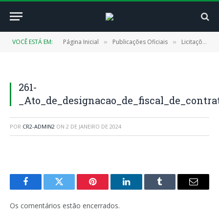
VOCÊ ESTÁ EM:
Página Inicial
Publicações Oficiais
Licitações
»
»
»
261-
_Ato_de_designacao_de_fiscal_de_contra
POR
CR2-ADMIN2
ON
2 DE JANEIRO DE 2024
Facebook
Twitter
Pinterest
LinkedIn
Tumblr
E-
mail
Os comentários estão encerrados.